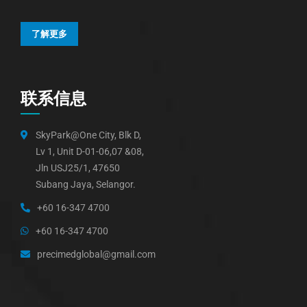
了解更多
联系信息
SkyPark@One City, Blk D,
Lv 1, Unit D-01-06,07 &08,
Jln USJ25/1, 47650
Subang Jaya, Selangor.
+60 16-347 4700
+60 16-347 4700
precimedglobal@gmail.com